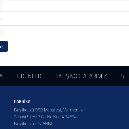
e
riş
A
ÜRÜNLER
SATIŞ NOKTALARIMIZ
SE
FABRİKA
Beylikdüzü OSB Mahallesi, Mermerciler
Sanayi Sitesi 7.Cadde No:14 34524
Beylikdüzü / İSTANBUL