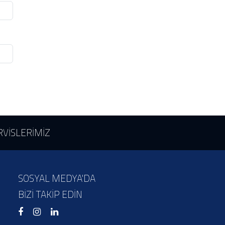
RVİSLERİMİZ
SOSYAL MEDYA'DA
BİZİ TAKİP EDİN