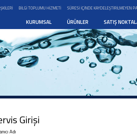
İŞKİLERİ
BİLGİ TOPLUMU HİZMETİ
SÜRESİ İÇİNDE KAYDELEŞTİRİLMEYEN P
KURUMSAL
ÜRÜNLER
SATIŞ NOKTAL
rvis Girişi
anıcı Adı