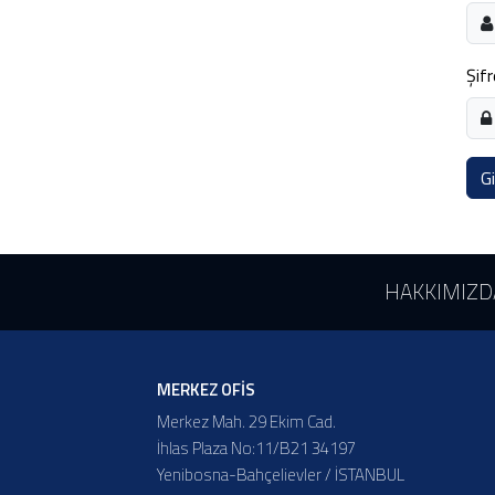
Şifr
Gi
HAKKIMIZD
MERKEZ OFİS
Merkez Mah. 29 Ekim Cad.
İhlas Plaza No:11/B21 34197
Yenibosna-Bahçelievler / İSTANBUL