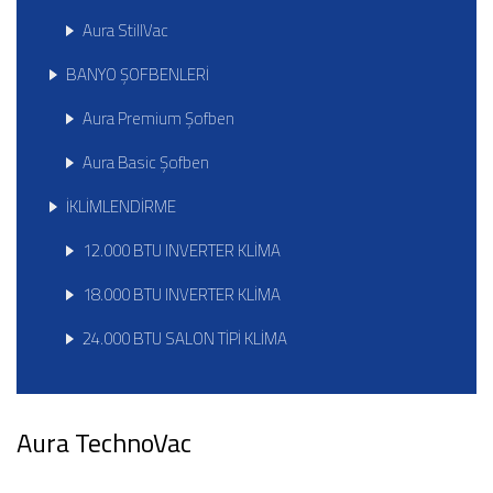
Aura StillVac
BANYO ŞOFBENLERİ
Aura Premium Şofben
Aura Basic Şofben
İKLİMLENDİRME
12.000 BTU INVERTER KLİMA
18.000 BTU INVERTER KLİMA
24.000 BTU SALON TİPİ KLİMA
Aura TechnoVac