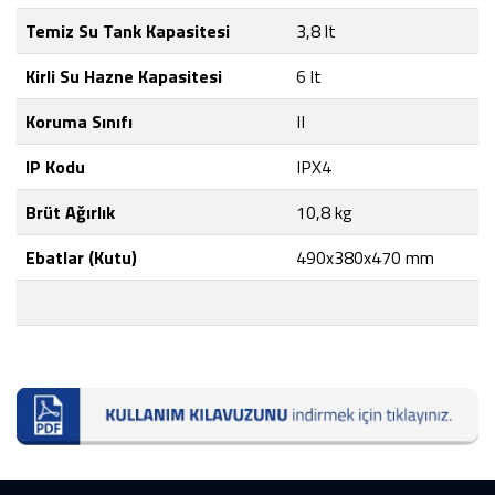
Temiz Su Tank Kapasitesi
3,8 lt
Kirli Su Hazne Kapasitesi
6 lt
Koruma Sınıfı
II
IP Kodu
IPX4
Brüt Ağırlık
10,8 kg
Ebatlar (Kutu)
490x380x470 mm