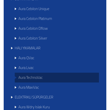
Aura Cebilon Unique
Aura Cebilon Platinum
Aura Cebilon Dflow
Aura Cebilon Silver
HALI YIKAMALAR
Aura QVac
Aura Livac
Aura TechnoVac
Aura MaxiVac
ELEKTRİKLİ SÜPÜRGELER
Aura Wdry Islak Kuru