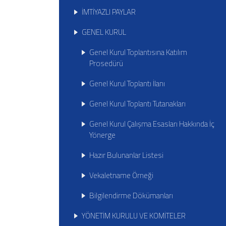
İMTİYAZLI PAYLAR
GENEL KURUL
Genel Kurul Toplantısına Katılım
Prosedürü
Genel Kurul Toplantı İlanı
Genel Kurul Toplantı Tutanakları
Genel Kurul Çalışma Esasları Hakkında İç
Yönerge
Hazır Bulunanlar Listesi
Vekaletname Örneği
Bilgilendirme Dökümanları
YÖNETİM KURULU VE KOMİTELER