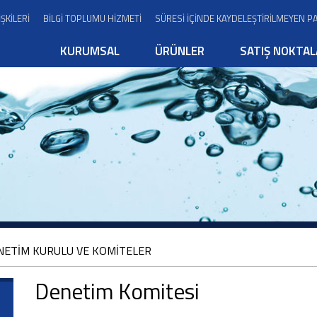
İŞKİLERİ
BİLGİ TOPLUMU HİZMETİ
SÜRESİ İÇİNDE KAYDELEŞTİRİLMEYEN P
KURUMSAL
ÜRÜNLER
SATIŞ NOKTAL
NETİM KURULU VE KOMİTELER
Denetim Komitesi