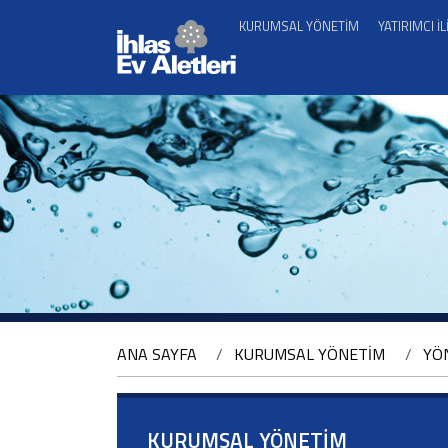
KURUMSAL YÖNETİM
YATIRIMCI İL
ANA SAYFA
KURUMSAL YÖNETİM
YÖ
KURUMSAL YÖNETİM