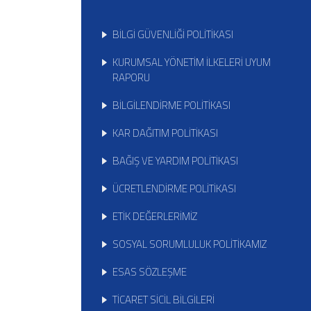
BİLGİ GÜVENLİĞİ POLİTİKASI
KURUMSAL YÖNETİM İLKELERİ UYUM
RAPORU
BİLGİLENDİRME POLİTİKASI
KAR DAĞITIM POLİTİKASI
BAĞIŞ VE YARDIM POLİTİKASI
ÜCRETLENDİRME POLİTİKASI
ETİK DEĞERLERİMİZ
SOSYAL SORUMLULUK POLİTİKAMIZ
ESAS SÖZLEŞME
TİCARET SİCİL BİLGİLERİ