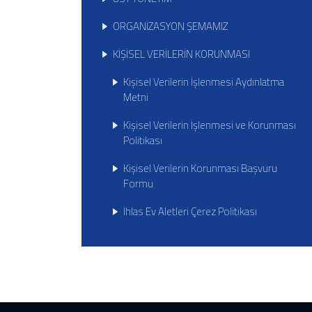
ORGANİZASYON ŞEMAMIZ
KİŞİSEL VERİLERİN KORUNMASI
Kişisel Verilerin İşlenmesi Aydınlatma
Metni
Kişisel Verilerin İşlenmesi ve Korunması
Politikası
Kişisel Verilerin Korunması Başvuru
Formu
İhlas Ev Aletleri Çerez Politikası